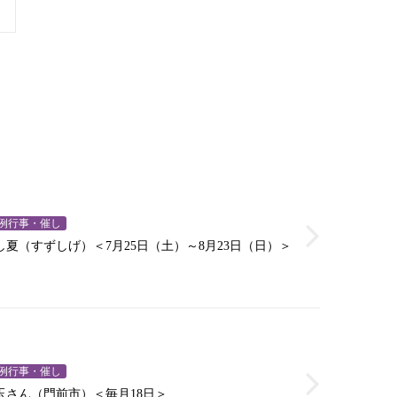
例行事・催し
し夏（すずしげ）＜7月25日（土）～8月23日（日）＞
例行事・催し
玉さん（門前市）＜毎月18日＞