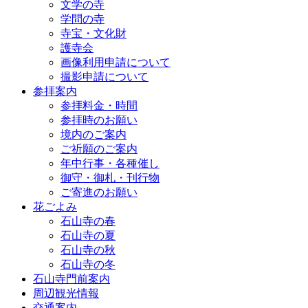
文学の寺
学問の寺
寺宝・文化財
護寺会
画像利用申請について
撮影申請について
参拝案内
参拝料金・時間
参拝時のお願い
境内のご案内
ご祈願のご案内
年中行事・各種催し
御守・御札・刊行物
ご寄進のお願い
花ごよみ
石山寺の春
石山寺の夏
石山寺の秋
石山寺の冬
石山寺門前案内
周辺観光情報
交通案内