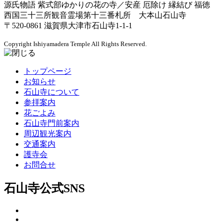
源氏物語 紫式部ゆかりの花の寺／安産 厄除け 縁結び 福徳
西国三十三所観音霊場第十三番札所 大本山石山寺
〒520-0861 滋賀県大津市石山寺1-1-1
Copyright
Ishiyamadera Temple All Rights Reserved.
トップページ
お知らせ
石山寺について
参拝案内
花ごよみ
石山寺門前案内
周辺観光案内
交通案内
護寺会
お問合せ
石山寺公式SNS