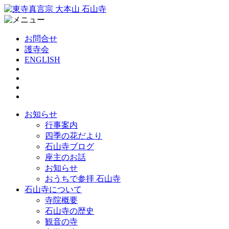
お問合せ
護寺会
ENGLISH
お知らせ
行事案内
四季の花だより
石山寺ブログ
座主のお話
お知らせ
おうちで参拝 石山寺
石山寺について
寺院概要
石山寺の歴史
観音の寺