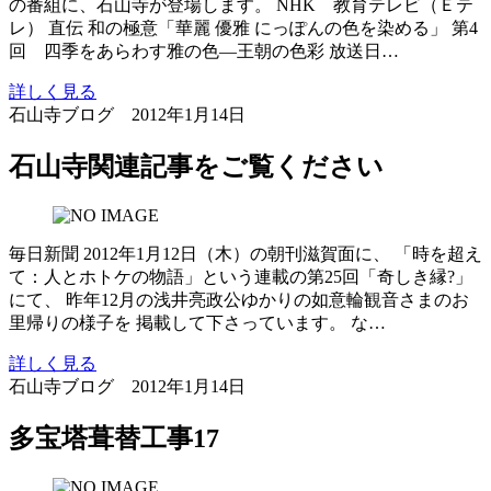
の番組に、石山寺が登場します。 NHK 教育テレビ（Ｅテ
レ） 直伝 和の極意「華麗 優雅 にっぽんの色を染める」 第4
回 四季をあらわす雅の色―王朝の色彩 放送日…
詳しく見る
石山寺ブログ
2012年1月14日
石山寺関連記事をご覧ください
毎日新聞 2012年1月12日（木）の朝刊滋賀面に、 「時を超え
て：人とホトケの物語」という連載の第25回「奇しき縁?」
にて、 昨年12月の浅井亮政公ゆかりの如意輪観音さまのお
里帰りの様子を 掲載して下さっています。 な…
詳しく見る
石山寺ブログ
2012年1月14日
多宝塔葺替工事17