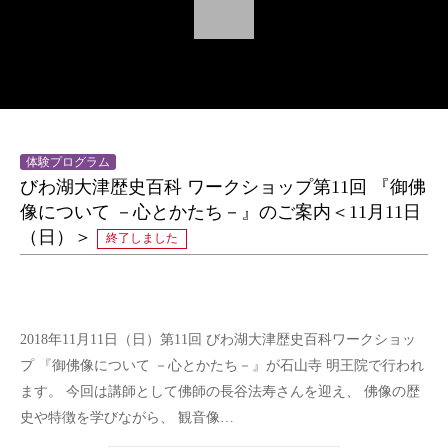
体験プログラム
びわ湖大津歴史百科 ワークショップ第11回 『御佛
像について －心とかたち－』のご案内＜11月11日
（日）＞
終了しました
2018年11月11日（日）第11回 びわ湖大津歴史百科ワークショッ
プ 『御佛像について －心とかたち－』が石山寺 明王院で行われ
ます。 今回は講師として佛師の長谷法寿さんを迎え、 佛像の歴
史や特徴を学びながら、 観音像…