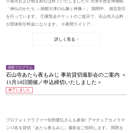
※展示および相互割引は終了いたしました※ 大津市歴史博物館
「神仏のかたち ―湖都大津の仏像と神像―」 期間中、 相互割引
を行っています。 ①展覧会チケットのご提示で、石山寺入山料
が団体割引料金になります。 ※夜間ライトア…
詳しく見る
体験プログラム
石山寺あたら夜もみじ 事前貸切撮影会のご案内 ＜
11月14日開催／申込締切いたしました＞
終了しました
プロフォトグラファー別所隆弘さんも参加! アマチュアカメラマ
ン13名を貸切『あたら夜もみじ』撮影会ご招待します。 関西を