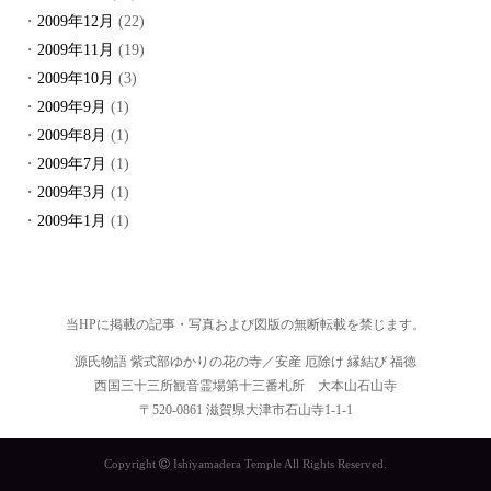
2009年12月
(22)
2009年11月
(19)
2009年10月
(3)
2009年9月
(1)
2009年8月
(1)
2009年7月
(1)
2009年3月
(1)
2009年1月
(1)
当HPに掲載の記事・写真および図版の無断転載を禁じます。
源氏物語 紫式部ゆかりの花の寺／安産 厄除け 縁結び 福徳
西国三十三所観音霊場第十三番札所 大本山石山寺
〒520-0861 滋賀県大津市石山寺1-1-1
Copyright
Ishiyamadera Temple All Rights Reserved.