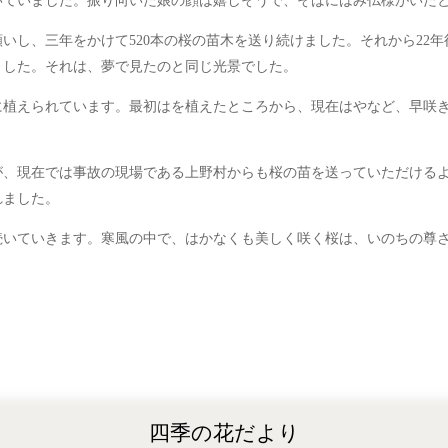
いていました。振り向いた娘の顔は嬉しそうで、そばにはみ仏様がいた
いし、三年をかけて520本の桜の苗木を送り続けました。それから22
ました。それは、夢で見たのと同じ光景でした。
に植えられています。最初はを植えたところから、現在はやなど、早咲
が、現在では事故の現場である上野村からも桜の苗を送っていただける
れました。
続いていきます。寒風の中で、はかなくも美しく咲く桜は、いのちの尊
四季の花だより