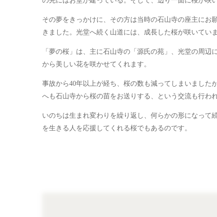
の先にはお堂が建っている。そして、辺り一面に桜が咲
その夢をきっかけに、その方は当時の石山寺の座主にお願
きました。光堂へ続く山道には、成長した桜が咲いてい
「夢の桜」は、主に石山寺の「源氏の苑」、光堂の周辺
から美しい花を咲かせてくれます。
事故から40年以上が経ち、桜の数も減ってしまいました
へも石山寺から桜の苗をお送りする、という交流も行わ
いのちは生まれ変わりを繰り返し、何らかの形になって
を生きる人を応援してくれる桜でもあるのです。