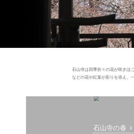
石山寺は四季折々の花が咲きほ
などの花や紅葉が彩りを添え、
石山寺の春