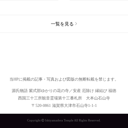
一覧を見る
当HPに掲載の記事・写真および図版の無断転載を禁じます。
源氏物語 紫式部ゆかりの花の寺／安産 厄除け 縁結び 福徳
西国三十三所観音霊場第十三番札所 大本山石山寺
〒520-0861 滋賀県大津市石山寺1-1-1
Copyright
Ishiyamadera Temple All Rights Reserved.