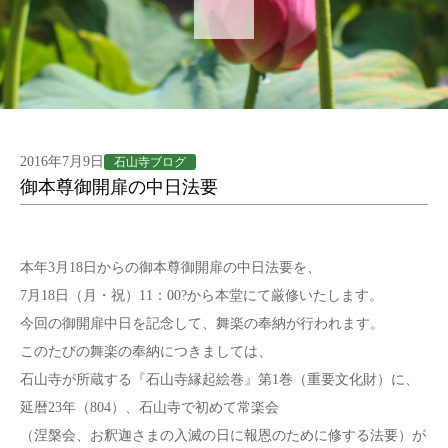
2016年7月9日
石山寺ブログ
御本尊御開扉の中日法要
本年3月18日からの御本尊御開扉の中日法要を、
7月18日（月・祝）11：00?から本堂にて厳修いたします。
今回の御開扉中日を記念して、舞楽の奉納が行われます。
このたびの舞楽の奉納につきましては、
石山寺が所蔵する『石山寺縁起絵巻』第1巻（重要文化財）に、
延暦23年（804）、石山寺で初めて常楽会
（涅槃会、お釈迦さまの入滅の日に報恩のために修する法要）が