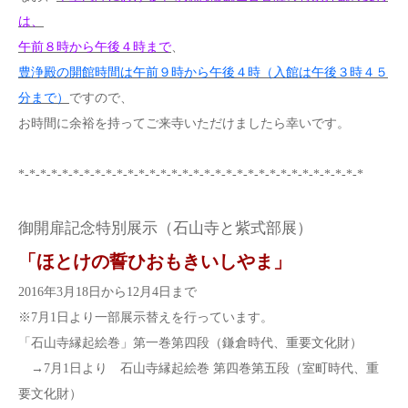
は、
午前８時から午後４時まで
、
豊浄殿の開館時間は午前９時から午後４時（入館は午後３時４５
分まで）
ですので、
お時間に余裕を持ってご来寺いただけましたら幸いです。
*-*-*-*-*-*-*-*-*-*-*-*-*-*-*-*-*-*-*-*-*-*-*-*-*-*-*-*-*-*-*-*
御開扉記念特別展示（石山寺と紫式部展）
「ほとけの誓ひおもきいしやま」
2016年3月18日から12月4日まで
※7月1日より一部展示替えを行っています。
「石山寺縁起絵巻」第一巻第四段（鎌倉時代、重要文化財）
→7月1日より 石山寺縁起絵巻 第四巻第五段（室町時代、重
要文化財）