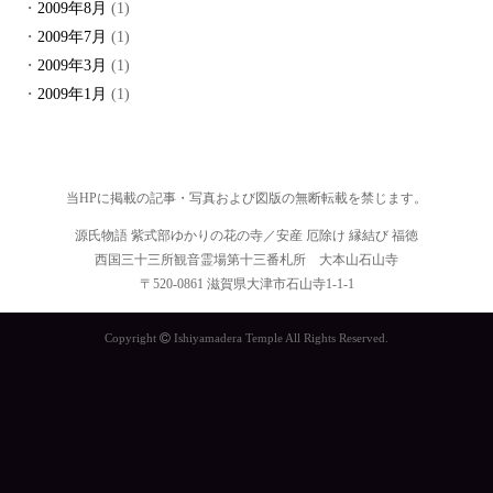
2009年8月
(1)
2009年7月
(1)
2009年3月
(1)
2009年1月
(1)
当HPに掲載の記事・写真および図版の無断転載を禁じます。
源氏物語 紫式部ゆかりの花の寺／安産 厄除け 縁結び 福徳
西国三十三所観音霊場第十三番札所 大本山石山寺
〒520-0861 滋賀県大津市石山寺1-1-1
Copyright
Ishiyamadera Temple All Rights Reserved.