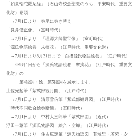
「如意輪陀羅尼経」（石山寺校倉聖教のうち、平安時代、重要文
化財）巻頭
→7月1日より 巻尾に巻き替え
「良弁僧正像」（室町時代）
→7月1日より 「理源大師聖宝像」（室町時代）
「源氏物語絵巻 末摘花」（江戸時代、重要文化財）
→7月1日より8月31日まで「白描源氏物語絵巻」（江戸時代）
※9月1日から「源氏物語絵巻 末摘花」（江戸時代、重要文
化財）の
第4段詞・絵、第5段詞を展示します。
土佐光起筆「紫式部観月図」（江戸時代）
→7月1日より 清原雪信筆「紫式部観月図」（江戸時代）
「時代不同歌合絵巻断簡」（室町時代）
→7月1日より 中村大三郎筆「紫式部図」（近代）
浮田一蕙筆「源氏物語図 絵合・空蝉」（江戸時代）
→7月1日より 住吉広定筆「源氏物語図 花散里・若紫・夕