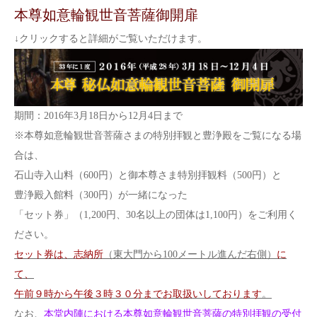
本尊如意輪観世音菩薩御開扉
↓クリックすると詳細がご覧いただけます。
期間：2016年3月18日から12月4日まで
※本尊如意輪観世音菩薩さまの特別拝観と豊浄殿をご覧になる場
合は、
石山寺入山料（600円）と御本尊さま特別拝観料（500円）と
豊浄殿入館料（300円）が一緒になった
「セット券」（1,200円、30名以上の団体は1,100円）をご利用く
ださい。
セット券は、志納所
（東大門から100メートル進んだ右側）
に
て、
午前９時から午後３時３０分までお取扱いしております
。
なお、
本堂内陣における本尊如意輪観世音菩薩の特別拝観の受付