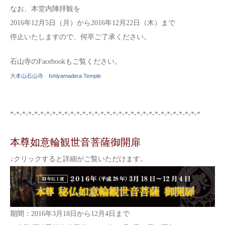
なお、本堂内陣拝観を
2016年12月5日（月）から2016年12月22日（木）まで
停止いたしますので、何卒ご了承ください。
石山寺のFacebookもご覧ください。
大本山石山寺 Ishiyamadera Temple
*-*-*-*-*-*-*-*-*-*-*-*-*-*-*-*-*-*-*-*-*-*-*-*-*-*-*-*-*-*-*-*
本尊如意輪観世音菩薩御開扉
↓クリックすると詳細がご覧いただけます。
期間：2016年3月18日から12月4日まで