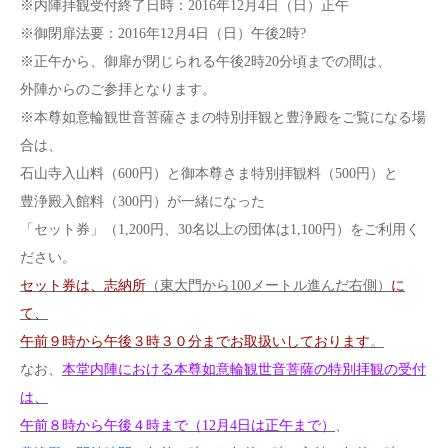
※内陣拝観受付終了日時：2016年12月4日（日）正午
※御閉扉法要：2016年12月4日（日）午後2時?
※正午から、御扉が閉じられる午後2時20分頃までの間は、
外陣からのご参拝となります。
※本尊如意輪観世音菩薩さまの特別拝観と豊浄殿をご覧になる場
合は、
石山寺入山料（600円）と御本尊さま特別拝観料（500円）と
豊浄殿入館料（300円）が一緒になった
「セット券」（1,200円、30名以上の団体は1,100円）をご利用く
ださい。
セット券は、志納所
（東大門から100メートル進んだ右側）
に
て、
午前９時から午後３時３０分までお取扱いしております
。
なお、
本堂内陣における本尊如意輪観世音菩薩の特別拝観の受付
は、
午前８時から午後４時まで（12月4日は正午まで）
、