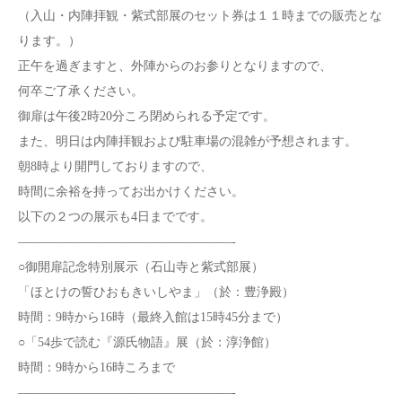
（入山・内陣拝観・紫式部展のセット券は１１時までの販売とな
ります。）
正午を過ぎますと、外陣からのお参りとなりますので、
何卒ご了承ください。
御扉は午後2時20分ころ閉められる予定です。
また、明日は内陣拝観および駐車場の混雑が予想されます。
朝8時より開門しておりますので、
時間に余裕を持ってお出かけください。
以下の２つの展示も4日までです。
—————————————————-
○御開扉記念特別展示（石山寺と紫式部展）
「ほとけの誓ひおもきいしやま」（於：豊浄殿）
時間：9時から16時（最終入館は15時45分まで）
○「54歩で読む『源氏物語』展（於：淳浄館）
時間：9時から16時ころまで
—————————————————-