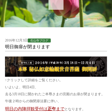
2016年12月3日
石山寺ブログ
明日御扉が閉まります
↑クリックして詳細をご覧ください。
いよいよ、明日4日、
去る3月18日に開かれたご本尊さまの宮殿のお扉が閉まります。
午後２時からの御閉扉法要に伴い、
明日の内陣拝観受付は
正午
まで
となります。