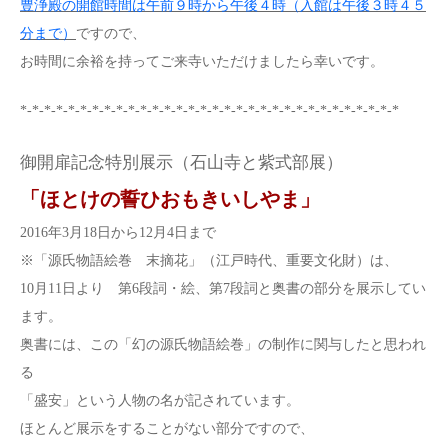
豊浄殿の開館時間は午前９時から午後４時（入館は午後３時４５
分まで）
ですので、
お時間に余裕を持ってご来寺いただけましたら幸いです。
*-*-*-*-*-*-*-*-*-*-*-*-*-*-*-*-*-*-*-*-*-*-*-*-*-*-*-*-*-*-*-*
御開扉記念特別展示（石山寺と紫式部展）
「ほとけの誓ひおもきいしやま」
2016年3月18日から12月4日まで
※「源氏物語絵巻 末摘花」（江戸時代、重要文化財）は、
10月11日より 第6段詞・絵、第7段詞と奥書の部分を展示してい
ます。
奥書には、この「幻の源氏物語絵巻」の制作に関与したと思われ
る
「盛安」という人物の名が記されています。
ほとんど展示をすることがない部分ですので、