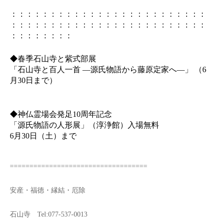
：：：：：：：：：：：：：：：：：：：：：：：：：
：：：：：：：：：：：：：：：：：：：：：：：：：
：：：：：：：：
◆春季石山寺と紫式部展
「石山寺と百人一首 ―源氏物語から藤原定家へ―」 （6
月30日まで）
◆神仏霊場会発足10周年記念
「源氏物語の人形展」（淳浄館）入場無料
6月30日（土）まで
===================================
安産・福徳・縁結・厄除
石山寺 Tel:077-537-0013