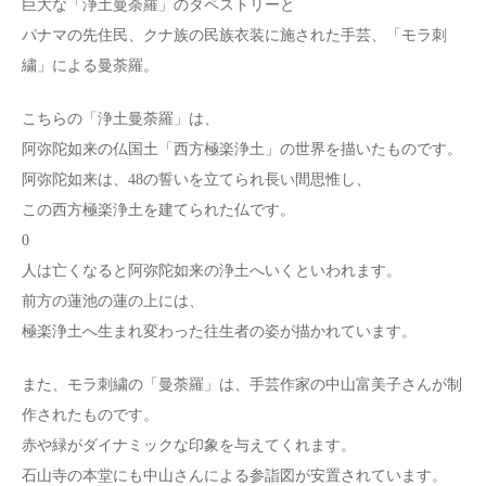
巨大な「浄土曼荼羅」のタペストリーと
パナマの先住民、クナ族の民族衣装に施された手芸、「モラ刺
繍」による曼荼羅。
こちらの「浄土曼荼羅」は、
阿弥陀如来の仏国土「西方極楽浄土」の世界を描いたものです。
阿弥陀如来は、48の誓いを立てられ長い間思惟し、
この西方極楽浄土を建てられた仏です。
0
人は亡くなると阿弥陀如来の浄土へいくといわれます。
前方の蓮池の蓮の上には、
極楽浄土へ生まれ変わった往生者の姿が描かれています。
また、モラ刺繍の「曼荼羅」は、手芸作家の中山富美子さんが制
作されたものです。
赤や緑がダイナミックな印象を与えてくれます。
石山寺の本堂にも中山さんによる参詣図が安置されています。