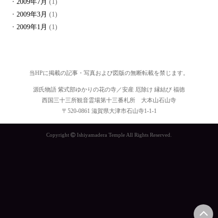
2009年7月
(1)
2009年3月
(1)
2009年1月
(1)
当HPに掲載の記事・写真および図版の無断転載を禁じます。
源氏物語 紫式部ゆかりの花の寺／安産 厄除け 縁結び 福徳
西国三十三所観音霊場第十三番札所 大本山石山寺
〒520-0861 滋賀県大津市石山寺1-1-1
Copyright
Ishiyamadera Temple All Rights Reserved.