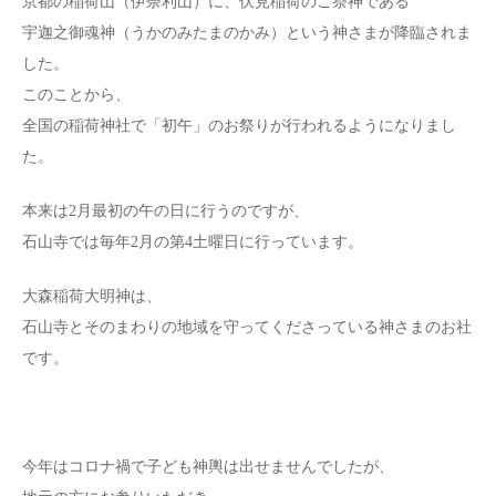
京都の稲荷山（伊奈利山）に、伏見稲荷のご祭神である
宇迦之御魂神（うかのみたまのかみ）という神さまが降臨されま
した。
このことから、
全国の稲荷神社で「初午」のお祭りが行われるようになりまし
た。
本来は2月最初の午の日に行うのですが、
石山寺では毎年2月の第4土曜日に行っています。
大森稲荷大明神は、
石山寺とそのまわりの地域を守ってくださっている神さまのお社
です。
今年はコロナ禍で子ども神輿は出せませんでしたが、