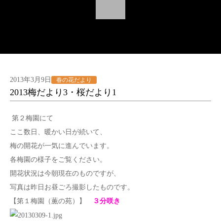
2013年3月9日
春の花だより
2013梅だより3・桜だより1
第２梅園にて
ここ数日、暖かい日が続いて、
梅の開花が一気に進んでいます。
各梅園の様子をご覧ください。
開花状況は今朝現在のものですが、
写真は昨日お昼ごろ撮影したものです。
【第１梅園（薫の苑）】
３分咲き