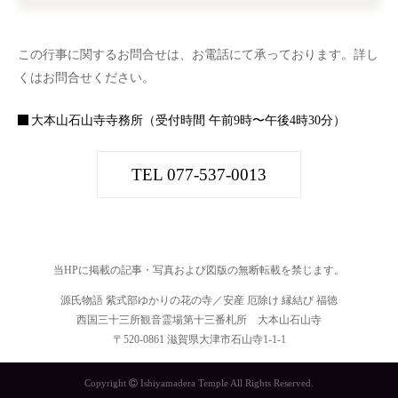
この行事に関するお問合せは、お電話にて承っております。詳し
くはお問合せください。
大本山石山寺寺務所（受付時間 午前9時〜午後4時30分）
TEL 077-537-0013
当HPに掲載の記事・写真および図版の無断転載を禁じます。
源氏物語 紫式部ゆかりの花の寺／安産 厄除け 縁結び 福徳
西国三十三所観音霊場第十三番札所 大本山石山寺
〒520-0861 滋賀県大津市石山寺1-1-1
Copyright
Ishiyamadera Temple All Rights Reserved.