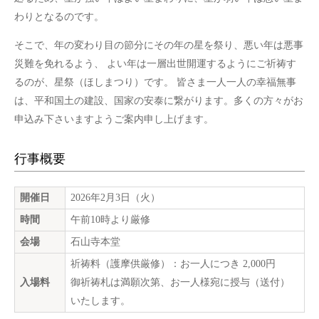
わりとなるのです。
そこで、年の変わり目の節分にその年の星を祭り、悪い年は悪事
災難を免れるよう、 よい年は一層出世開運するようにご祈祷す
るのが、星祭（ほしまつり）です。 皆さま一人一人の幸福無事
は、平和国土の建設、国家の安泰に繋がります。多くの方々がお
申込み下さいますようご案内申し上げます。
行事概要
開催日
2026年2月3日（火）
時間
午前10時より厳修
会場
石山寺本堂
祈祷料（護摩供厳修）：お一人につき 2,000円
入場料
御祈祷札は満願次第、お一人様宛に授与（送付）
いたします。