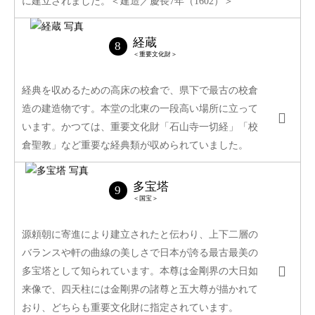
に建立されました。＜建造／慶長7年（1602）＞
経蔵
＜重要文化財＞
経典を収めるための高床の校倉で、県下で最古の校倉
造の建造物です。本堂の北東の一段高い場所に立って
います。かつては、重要文化財「石山寺一切経」「校
倉聖教」など重要な経典類が収められていました。
多宝塔
＜国宝＞
源頼朝に寄進により建立されたと伝わり、上下二層の
バランスや軒の曲線の美しさで日本が誇る最古最美の
多宝塔として知られています。本尊は金剛界の大日如
来像で、四天柱には金剛界の諸尊と五大尊が描かれて
おり、どちらも重要文化財に指定されています。