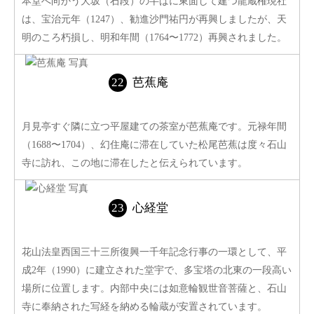
本堂へ向かう大坂（石段）の半ばに東面して建つ龍蔵権現社
は、宝治元年（1247）、勧進沙門祐円が再興しましたが、天
明のころ朽損し、明和年間（1764〜1772）再興されました。
芭蕉庵
月見亭すぐ隣に立つ平屋建ての茶室が芭蕉庵です。元禄年間
（1688〜1704）、幻住庵に滞在していた松尾芭蕉は度々石山
寺に訪れ、この地に滞在したと伝えられています。
心経堂
花山法皇西国三十三所復興一千年記念行事の一環として、平
成2年（1990）に建立された堂宇で、多宝塔の北東の一段高い
場所に位置します。内部中央には如意輪観世音菩薩と、石山
寺に奉納された写経を納める輪蔵が安置されています。