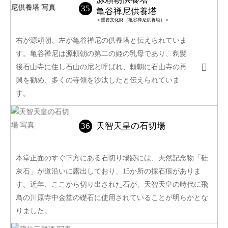
亀谷禅尼供養塔
＜重要文化財（亀谷禅尼供養塔）＞
右が源頼朝、左が亀谷禅尼の供養塔と伝えられていま
す。亀谷禅尼は源頼朝の第二の姫の乳母であり、剃髪
後石山寺に住し石山の尼と呼ばれ、頼朝に石山寺の再
興を勧め、多くの寺領を沙汰したと伝えられていま
す。
天智天皇の石切場
本堂正面のすぐ下方にある石切り場跡には、天然記念物「硅
灰石」が道沿いに露出しており、15か所の採石痕がありま
す。近年、ここから切り出された石が、天智天皇の時代に飛
鳥の川原寺中金堂の礎石に使用されていることが明らかとな
りました。