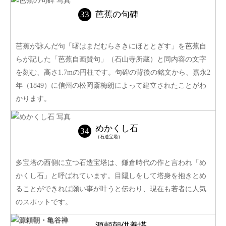
芭蕉の句碑
芭蕉が詠んだ句「曙はまだむらさきにほととぎす」を芭蕉自
らが記した「芭蕉自画賛句」（石山寺所蔵）と同内容の文字
を刻む、高さ1.7mの円柱です。句碑の背後の銘文から、嘉永2
年（1849）に信州の松岡斎梅朗によって建立されたことがわ
かります。
めかくし石
（石造宝塔）
多宝塔の西側に立つ石造宝塔は、鎌倉時代の作と言われ「め
かくし石」と呼ばれています。目隠しをして塔身を抱きとめ
ることができれば願い事が叶うと伝わり、現在も若者に人気
のスポットです。
源頼朝供養塔