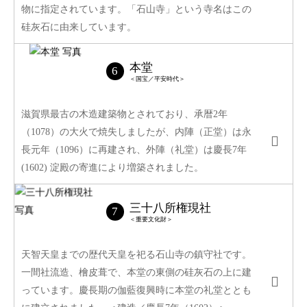
物に指定されています。「石山寺」という寺名はこの
硅灰石に由来しています。
本堂
＜国宝／平安時代＞
滋賀県最古の木造建築物とされており、承暦2年
（1078）の大火で焼失しましたが、内陣（正堂）は永
長元年（1096）に再建され、外陣（礼堂）は慶長7年
(1602) 淀殿の寄進により増築されました。
三十八所権現社
＜重要文化財＞
天智天皇までの歴代天皇を祀る石山寺の鎮守社です。
一間社流造、檜皮葺で、本堂の東側の硅灰石の上に建
っています。慶長期の伽藍復興時に本堂の礼堂ととも