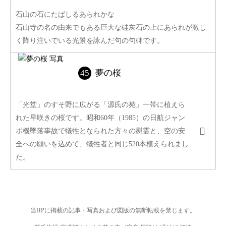
石山の石にたばしるあられかな
石山寺の名の由来でもある巨大な硅灰石の上にあられが激し
く降り注いでいる光景を詠んだ句の句碑です。
夢の桜
「光堂」のすそ野に広がる「源氏の苑」一帯に植えら
れた早咲きの桜です。昭和60年（1985）の日航ジャン
ボ機墜落事故で犠牲となられた方々の慰霊と、空の安
全への願いを込めて、犠牲者と同じ520本植えられまし
た。
当HPに掲載の記事・写真および図版の無断転載を禁じます。