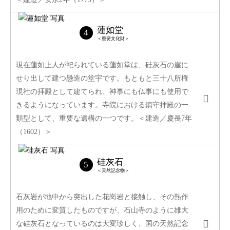
蓮如堂
＜重要文化財＞
現在蓮如上人が祀られている蓮如堂は、硅灰石の崖に
せり出して建つ懸造の堂宇です。もともと三十八所権
現社の拝殿として建てられ、神事にも仏事にも使用で
きるようになっています。寺院における鎮守拝殿の一
類型として、重要な遺構の一つです。＜建造／慶長7年
（1602）＞
硅灰石
＜天然記念物＞
石灰岩が地中から突出した花崗岩と接触し、その熱作
用のために変質したものですが、石山寺のように雄大
な硅灰石となっているのは大変珍しく、国の天然記念