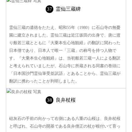
霊仙三蔵碑
霊仙三蔵の遺徳をたたえ、昭和55年（1980）に石山寺の無憂
園に建立されました。霊仙三蔵は近江坂田の出身で、唐に渡
り般若三蔵とともに『大乗本生心地観経』の翻訳に関わった
日本僧であり、日本人で唯一「三蔵」の称号を持つ人物で
す。『大乗本生心地観経』は、当初般若三蔵一人による翻訳
と考えられていましたが、石山寺に所蔵される同書の巻頭に
「日本国沙門霊仙筆受並訳語」とあることから、霊仙三蔵が
翻訳に携わったことが判明しました。
良弁杖桜
硅灰石の手前の向かって右側にある八重の山桜は、良弁杖桜
と呼ばれ、石山寺の開基である良弁僧正の杖が根付いて育っ