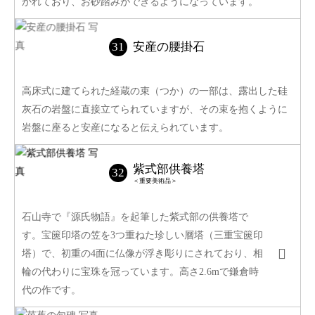
かれており、お砂踏みができるようになっています。
安産の腰掛石
高床式に建てられた経蔵の束（つか）の一部は、露出した硅
灰石の岩盤に直接立てられていますが、その束を抱くように
岩盤に座ると安産になると伝えられています。
紫式部供養塔
＜重要美術品＞
石山寺で『源氏物語』を起筆した紫式部の供養塔で
す。宝篋印塔の笠を3つ重ねた珍しい層塔（三重宝篋印
塔）で、初重の4面に仏像が浮き彫りにされており、相
輪の代わりに宝珠を冠っています。高さ2.6mで鎌倉時
代の作です。