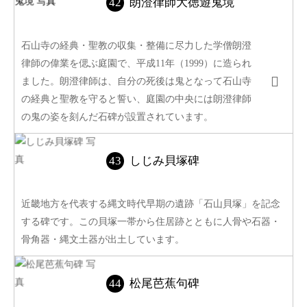
朗澄律師大徳遊鬼境
石山寺の経典・聖教の収集・整備に尽力した学僧朗澄
律師の偉業を偲ぶ庭園で、平成11年（1999）に造られ
ました。朗澄律師は、自分の死後は鬼となって石山寺
の経典と聖教を守ると誓い、庭園の中央には朗澄律師
の鬼の姿を刻んだ石碑が設置されています。
しじみ貝塚碑
近畿地方を代表する縄文時代早期の遺跡「石山貝塚」を記念
する碑です。この貝塚一帯から住居跡とともに人骨や石器・
骨角器・縄文土器が出土しています。
松尾芭蕉句碑