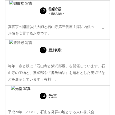
御影堂
＜重要文化財＞
真言宗の開祖弘法大師と石山寺第三代座主淳祐内供の
お像を安置するお堂です。
豊浄殿
毎年、春と秋に「石山寺と紫式部展」を開催しています。石
山寺の宝物と、紫式部や『源氏物語』を題材とした美術品な
どを展示しています（有料）。
光堂
平成20年（2008）、石山を発祥の地とする東レ株式会