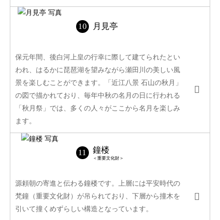
月見亭
保元年間、後白河上皇の行幸に際して建てられたとい
われ、はるかに琵琶湖を望みながら瀬田川の美しい風
景を楽しむことができます。「近江八景 石山の秋月」
の図で描かれており、毎年中秋の名月の日に行われる
「秋月祭」では、多くの人々がここから名月を楽しみ
ます。
鐘楼
＜重要文化財＞
源頼朝の寄進と伝わる鐘楼です。上層には平安時代の
梵鐘（重要文化財）が吊られており、下層から撞木を
引いて撞くめずらしい構造となっています。