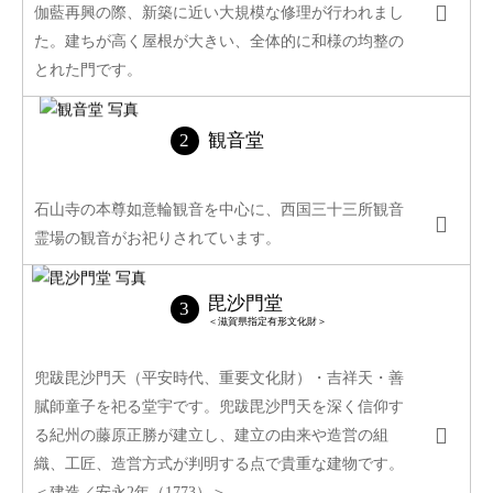
伽藍再興の際、新築に近い大規模な修理が行われまし
た。建ちが高く屋根が大きい、全体的に和様の均整の
とれた門です。
観音堂
石山寺の本尊如意輪観音を中心に、西国三十三所観音
霊場の観音がお祀りされています。
毘沙門堂
＜滋賀県指定有形文化財＞
兜跋毘沙門天（平安時代、重要文化財）・吉祥天・善
膩師童子を祀る堂宇です。兜跋毘沙門天を深く信仰す
る紀州の藤原正勝が建立し、建立の由来や造営の組
織、工匠、造営方式が判明する点で貴重な建物です。
＜建造／安永2年（1773）＞