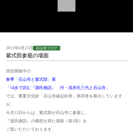
2011年6月21日
石山寺ブログ
紫式部参籠の場面
現在開催中の
春季「石山寺と紫式部」展
「54歩で読む『源氏物語』 付・浅井氏三代と石山寺」
では、重要文化財「石山寺縁起絵巻」第四巻を展示しています
が、
今月12日からは、紫式部が石山寺に参籠し、
『源氏物語』の構想を得た場面（第1段）を
ご覧いただいております。