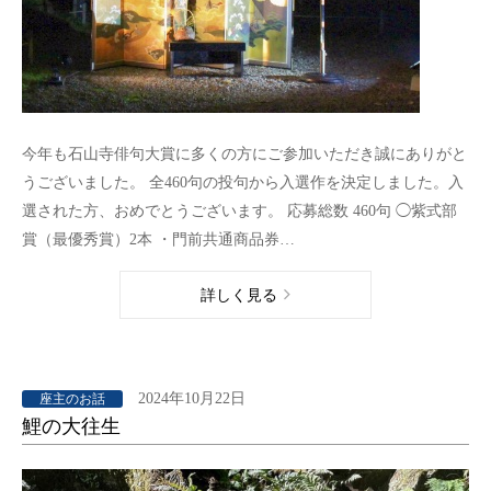
今年も石山寺俳句大賞に多くの方にご参加いただき誠にありがと
うございました。 全460句の投句から入選作を決定しました。入
選された方、おめでとうございます。 応募総数 460句 ◯紫式部
賞（最優秀賞）2本 ・門前共通商品券…
詳しく見る
2024年10月22日
座主のお話
鯉の大往生