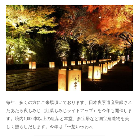
毎年、多くの方にご来場頂いております、日本夜景遺産登録され
たあたら夜もみじ（紅葉もみじライトアップ）を今年も開催しま
す。境内1,000本以上の紅葉と本堂、多宝塔など国宝建造物を美
しく照らしだします。今年は「〜想い伝われ …