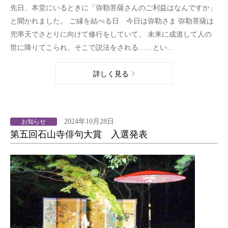
先日、本堂にいるときに「弥勒菩薩さんのご利益はなんですか」
と聞かれました。 ご縁を結べる日 今日は弥勒さま 弥勒菩薩は
兜率天でさとりに向けて修行をしていて、 未来に成道して人の
世に降りてこられ、そこで説法をされる……とい…
詳しく見る
2024年10月28日
お知らせ
第五回石山寺俳句大賞 入選発表