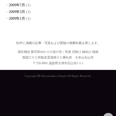
2009年7月
(1)
2009年3月
(1)
2009年1月
(1)
当HPに掲載の記事・写真および図版の無断転載を禁じます。
源氏物語 紫式部ゆかりの花の寺／安産 厄除け 縁結び 福徳
西国三十三所観音霊場第十三番札所 大本山石山寺
〒520-0861 滋賀県大津市石山寺1-1-1
Copyright
Ishiyamadera Temple All Rights Reserved.