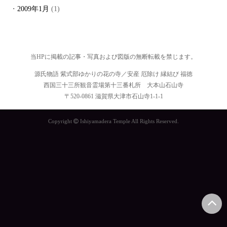
2009年1月
(1)
当HPに掲載の記事・写真および図版の無断転載を禁じます。
源氏物語 紫式部ゆかりの花の寺／安産 厄除け 縁結び 福徳
西国三十三所観音霊場第十三番札所 大本山石山寺
〒520-0861 滋賀県大津市石山寺1-1-1
Copyright
Ishiyamadera Temple All Rights Reserved.