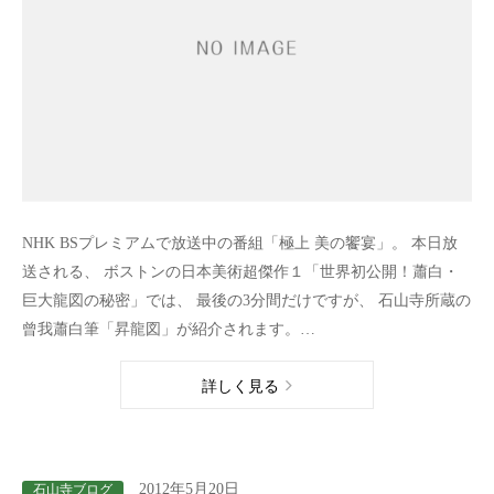
NHK BSプレミアムで放送中の番組「極上 美の饗宴」。 本日放
送される、 ボストンの日本美術超傑作１「世界初公開！蕭白・
巨大龍図の秘密」では、 最後の3分間だけですが、 石山寺所蔵の
曾我蕭白筆「昇龍図」が紹介されます。…
詳しく見る
2012年5月20日
石山寺ブログ