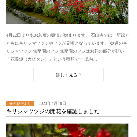
4月22日よりあお若葉の競演が始まります。 石山寺では、新緑と
ともにキリシマツツジやフジが見頃となっています。 参道のキ
リシマツツジ 無憂園のフジ 無憂園のフジはお花の部分が短い
「花美短（カピタン）」という種類です 境内…
詳しく見る
2023年4月10日
春の花だより
キリシマツツジの開花を確認しました