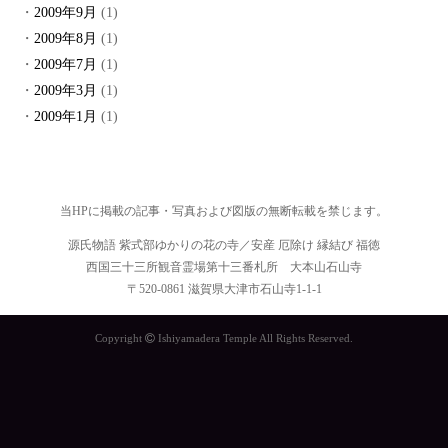
2009年9月
(1)
2009年8月
(1)
2009年7月
(1)
2009年3月
(1)
2009年1月
(1)
当HPに掲載の記事・写真および図版の無断転載を禁じます。
源氏物語 紫式部ゆかりの花の寺／安産 厄除け 縁結び 福徳
西国三十三所観音霊場第十三番札所 大本山石山寺
〒520-0861 滋賀県大津市石山寺1-1-1
Copyright
Ishiyamadera Temple All Rights Reserved.