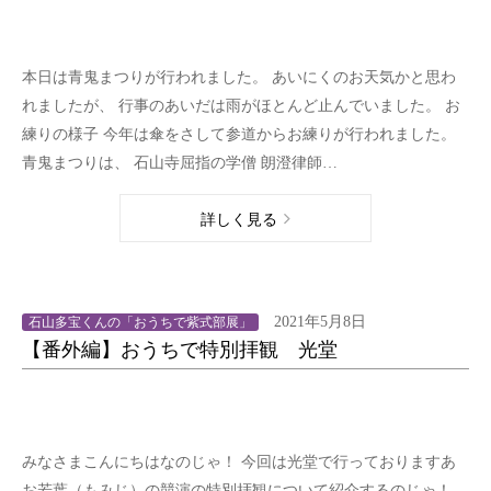
本日は青鬼まつりが行われました。 あいにくのお天気かと思わ
れましたが、 行事のあいだは雨がほとんど止んでいました。 お
練りの様子 今年は傘をさして参道からお練りが行われました。
青鬼まつりは、 石山寺屈指の学僧 朗澄律師…
詳しく見る
2021年5月8日
石山多宝くんの「おうちで紫式部展」
【番外編】おうちで特別拝観 光堂
みなさまこんにちはなのじゃ！ 今回は光堂で行っておりますあ
お若葉（もみじ）の競演の特別拝観について紹介するのじゃ！