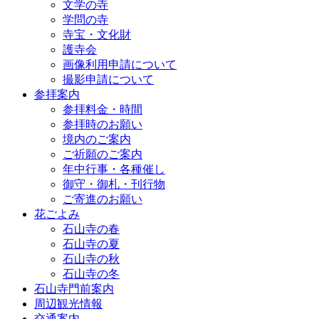
文学の寺
学問の寺
寺宝・文化財
護寺会
画像利用申請について
撮影申請について
参拝案内
参拝料金・時間
参拝時のお願い
境内のご案内
ご祈願のご案内
年中行事・各種催し
御守・御札・刊行物
ご寄進のお願い
花ごよみ
石山寺の春
石山寺の夏
石山寺の秋
石山寺の冬
石山寺門前案内
周辺観光情報
交通案内