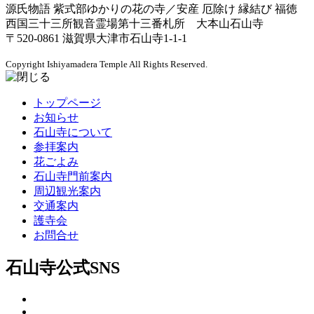
源氏物語 紫式部ゆかりの花の寺／安産 厄除け 縁結び 福徳
西国三十三所観音霊場第十三番札所 大本山石山寺
〒520-0861 滋賀県大津市石山寺1-1-1
Copyright
Ishiyamadera Temple All Rights Reserved.
トップページ
お知らせ
石山寺について
参拝案内
花ごよみ
石山寺門前案内
周辺観光案内
交通案内
護寺会
お問合せ
石山寺公式SNS