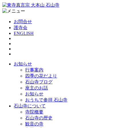
お問合せ
護寺会
ENGLISH
お知らせ
行事案内
四季の花だより
石山寺ブログ
座主のお話
お知らせ
おうちで参拝 石山寺
石山寺について
寺院概要
石山寺の歴史
観音の寺