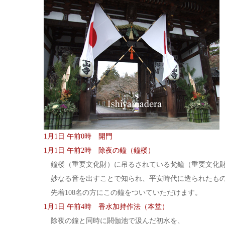
1月1日 午前0時 開門
1月1日 午前2時 除夜の鐘（鐘楼）
鐘楼（重要文化財）に吊るされている梵鐘（重要文化
妙なる音を出すことで知られ、平安時代に造られたも
先着108名の方にこの鐘をついていただけます。
1月1日 午前4時 香水加持作法（本堂）
除夜の鐘と同時に閼伽池で汲んだ初水を、