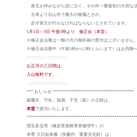
座主が拝みながら壺に注ぐ、その年一番最初の大切な
古来より石山寺で最大の秘儀とされ、
必ず座主が行わなければならないとされています。
1月1日―3日 午後1時より 修正会（本堂）
※修正会法要は一般の方の御祈祷の受付はございません
※修正会法要中（午後1時から3時くらいまで）はお内陣
::::::::::::::::::::::::::::::::::
お正月の三日間は、
入山無料です。
::::::::::::::::::::::::::::::::::
*** おしらせ **************************************
破魔矢、守矢、福扇、干支（龍）の土鈴は、
本堂
で授与いたします。
***************************************************
国宝多宝塔（檜皮葺屋根葺替修理中）の
本尊 大日如来像（快慶作、重要文化財）は、