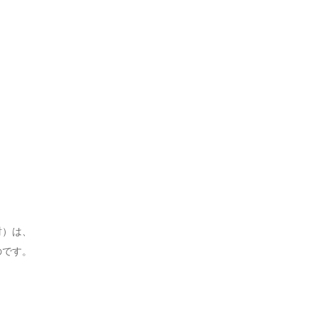
財）は、
のです。