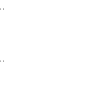
*-*
*-*