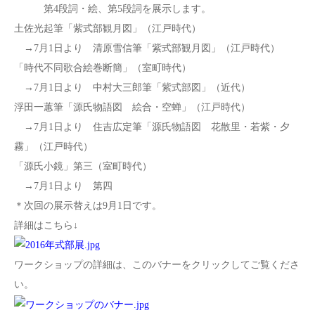
第4段詞・絵、第5段詞を展示します。
土佐光起筆「紫式部観月図」（江戸時代）
→7月1日より 清原雪信筆「紫式部観月図」（江戸時代）
「時代不同歌合絵巻断簡」（室町時代）
→7月1日より 中村大三郎筆「紫式部図」（近代）
浮田一蕙筆「源氏物語図 絵合・空蝉」（江戸時代）
→7月1日より 住吉広定筆「源氏物語図 花散里・若紫・夕
霧」（江戸時代）
「源氏小鏡」第三（室町時代）
→7月1日より 第四
＊次回の展示替えは9月1日です。
詳細はこちら↓
ワークショップの詳細は、このバナーをクリックしてご覧くださ
い。