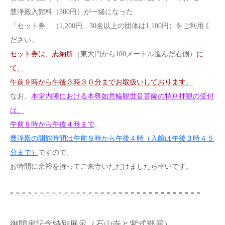
豊浄殿入館料（300円）が一緒になった
「セット券」（1,200円、30名以上の団体は1,100円）をご利用く
ださい。
セット券は、志納所
（東大門から100メートル進んだ右側）
に
て、
午前９時から午後３時３０分までお取扱いしております
。
なお、
本堂内陣における本尊如意輪観世音菩薩の特別拝観の受付
は、
午前８時から午後４時まで
、
豊浄殿の開館時間は午前９時から午後４時（入館は午後３時４５
分まで）
ですので、
お時間に余裕を持ってご来寺いただけましたら幸いです。
*-*-*-*-*-*-*-*-*-*-*-*-*-*-*-*-*-*-*-*-*-*-*-*-*-*-*-*-*-*-*-*
御開扉記念特別展示（石山寺と紫式部展）