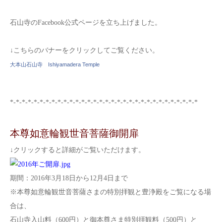
石山寺のFacebook公式ページを立ち上げました。
↓こちらのバナーをクリックしてご覧ください。
大本山石山寺 Ishiyamadera Temple
*-*-*-*-*-*-*-*-*-*-*-*-*-*-*-*-*-*-*-*-*-*-*-*-*-*-*-*-*-*-*-*
本尊如意輪観世音菩薩御開扉
↓クリックすると詳細がご覧いただけます。
期間：2016年3月18日から12月4日まで
※本尊如意輪観世音菩薩さまの特別拝観と豊浄殿をご覧になる場
合は、
石山寺入山料（600円）と御本尊さま特別拝観料（500円）と