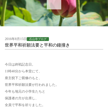
2016年8月15日
石山寺ブログ
世界平和祈願法要と平和の鐘撞き
今日は終戦記念日。
11時40分から本堂にて、
座主猊下ご親修のもと、
世界平和祈願法要が行われました。
今年も地元の小学生たちと
保護者の方が出席し、
全員で平和を祈りました。