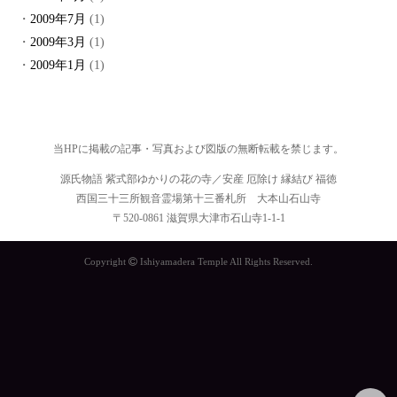
2009年7月
(1)
2009年3月
(1)
2009年1月
(1)
当HPに掲載の記事・写真および図版の無断転載を禁じます。
源氏物語 紫式部ゆかりの花の寺／安産 厄除け 縁結び 福徳
西国三十三所観音霊場第十三番札所 大本山石山寺
〒520-0861 滋賀県大津市石山寺1-1-1
Copyright
Ishiyamadera Temple All Rights Reserved.