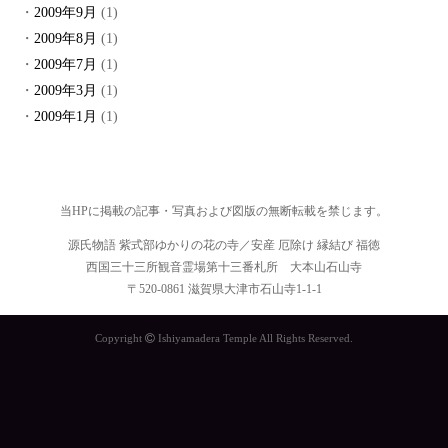
2009年9月
(1)
2009年8月
(1)
2009年7月
(1)
2009年3月
(1)
2009年1月
(1)
当HPに掲載の記事・写真および図版の無断転載を禁じます。
源氏物語 紫式部ゆかりの花の寺／安産 厄除け 縁結び 福徳
西国三十三所観音霊場第十三番札所 大本山石山寺
〒520-0861 滋賀県大津市石山寺1-1-1
Copyright
Ishiyamadera Temple All Rights Reserved.