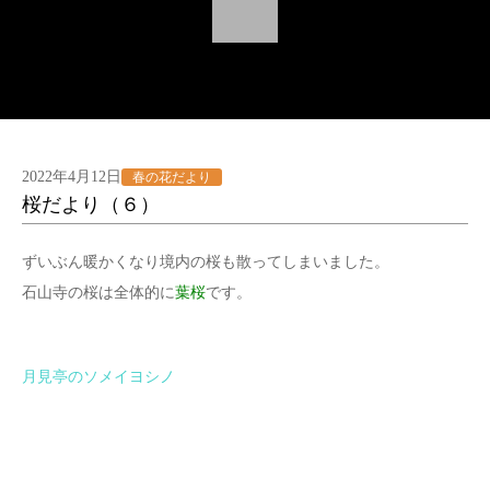
2022年4月12日
春の花だより
桜だより（６）
ずいぶん暖かくなり境内の桜も散ってしまいました。
石山寺の桜は全体的に
葉桜
です。
月見亭のソメイヨシノ