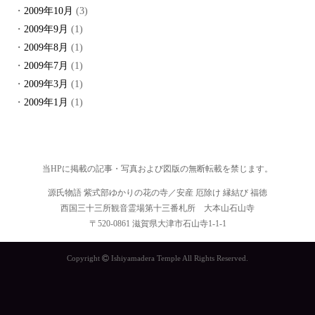
2009年10月
(3)
2009年9月
(1)
2009年8月
(1)
2009年7月
(1)
2009年3月
(1)
2009年1月
(1)
当HPに掲載の記事・写真および図版の無断転載を禁じます。
源氏物語 紫式部ゆかりの花の寺／安産 厄除け 縁結び 福徳
西国三十三所観音霊場第十三番札所 大本山石山寺
〒520-0861 滋賀県大津市石山寺1-1-1
Copyright
Ishiyamadera Temple All Rights Reserved.