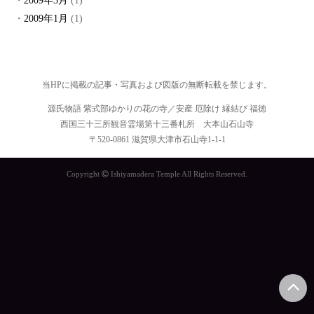
2009年3月
(1)
2009年1月
(1)
当HPに掲載の記事・写真および図版の無断転載を禁じます。
源氏物語 紫式部ゆかりの花の寺／安産 厄除け 縁結び 福徳
西国三十三所観音霊場第十三番札所 大本山石山寺
〒520-0861 滋賀県大津市石山寺1-1-1
Copyright
Ishiyamadera Temple All Rights Reserved.