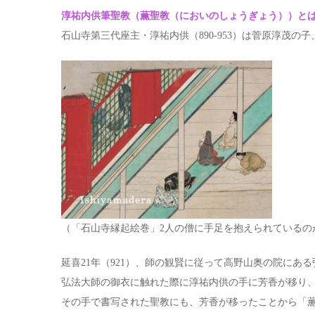
淳祐内供筆聖教（薫聖教（においのしょうぎょう））と
石山寺第三代座主・淳祐内供（890-953）は菅原淳茂の
（「石山寺縁起絵巻」2人の僧に手足を抱えられているの
延喜21年（921）、師の観賢に従って高野山奥の院にあ
弘法大師の御衣に触れた際に淳祐内供の手に芳香が移り
その手で書写された聖教にも、芳香が移ったことから「