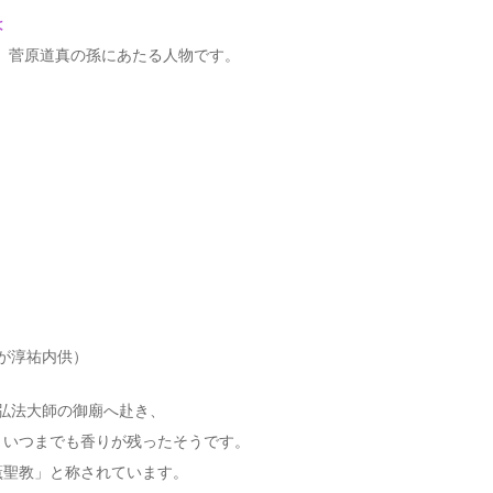
は
子、菅原道真の孫にあたる人物です。
が淳祐内供）
る弘法大師の御廟へ赴き、
、いつまでも香りが残ったそうです。
薫聖教」と称されています。