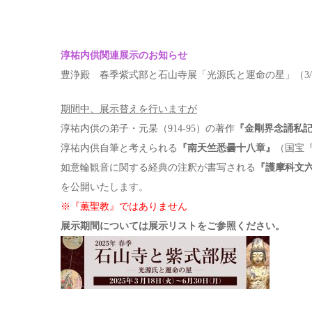
淳祐内供関連展示のお知らせ
豊浄殿 春季紫式部と石山寺展「光源氏と運命の星」（3/18
期間中、展示替えを行いますが
淳祐内供の弟子・元杲（914-95）の著作
『金剛界念誦私
淳祐内供自筆と考えられる
『南天竺悉曇十八章』
（国宝
如意輪観音に関する経典の注釈が書写される
『護摩科文
を公開いたします。
※『薫聖教』ではありません
展示期間については展示リストをご参照ください。