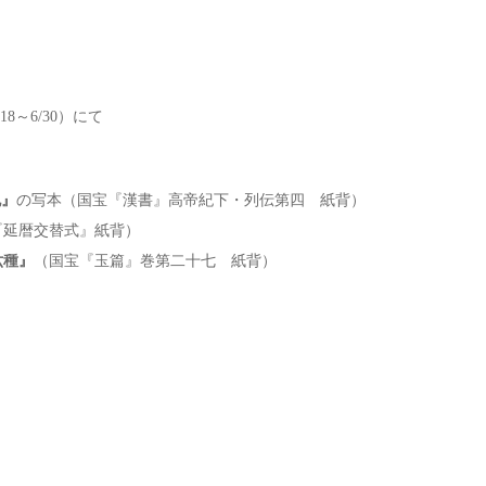
～6/30）にて
記』
の写本（国宝『漢書』高帝紀下・列伝第四 紙背）
『延暦交替式』紙背）
六種』
（国宝『玉篇』巻第二十七 紙背）