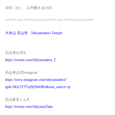
28日（火） お不動さまの日
*-*-*-*-*-*-*-*-*-*-*-*-*-*-*-*-*-*-*-*-*-*-*-*-*-*-*-*-*
大本山 石山寺 Ishiyamadera Temple
石山寺公式X
https://twitter.com/Ishiyamadera_T
石山寺公式Instagram
https://www.instagram.com/ishiyamadera?
igsh=M2c5YTVqNjNleDRx&utm_source=qr
石山多宝くんX
https://twitter.com/IshiyamaTaho