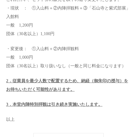
・現状 ： ①入山料＋②内陣拝観料＋③「石山寺と紫式部展」
入館料
一般 1,200円
団体（30名以上）1,100円
・変更後： ①入山料＋②内陣拝観料
一般 1,000円
団体（30名以上）取り扱いなし（一般と同じ料金になります）
2．従業員を最少人数で配置するため、納経（御朱印の授与）を
お待ちいただく可能性があります。
3．
本堂内陣特別拝観は引き続き実施いたします。
以上