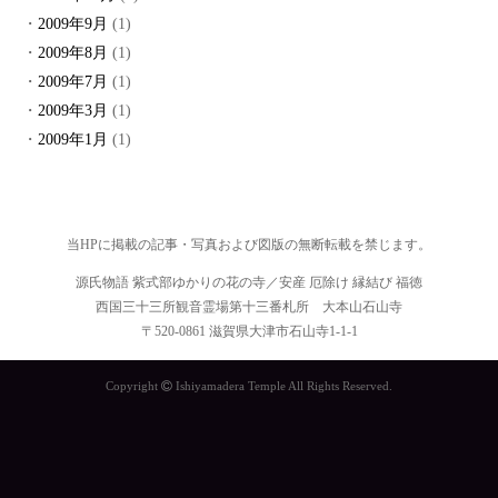
2009年9月
(1)
2009年8月
(1)
2009年7月
(1)
2009年3月
(1)
2009年1月
(1)
当HPに掲載の記事・写真および図版の無断転載を禁じます。
源氏物語 紫式部ゆかりの花の寺／安産 厄除け 縁結び 福徳
西国三十三所観音霊場第十三番札所 大本山石山寺
〒520-0861 滋賀県大津市石山寺1-1-1
Copyright
Ishiyamadera Temple All Rights Reserved.