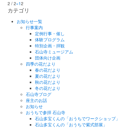
2 / 2
«
1
2
カテゴリ
お知らせ一覧
行事案内
定例行事・催し
体験プログラム
特別企画・拝観
石山寺ミュージアム
団体向け企画
四季の花だより
春の花だより
夏の花だより
秋の花だより
冬の花だより
石山寺ブログ
座主のお話
お知らせ
おうちで参拝 石山寺
石山多宝くんの「おうちでワークショップ」
石山多宝くんの「おうちで紫式部展」