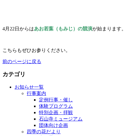
4月22日からは
あお若葉（もみじ）の競演
が始まります。
こちらもぜひお参りください。
前のページに戻る
カテゴリ
お知らせ一覧
行事案内
定例行事・催し
体験プログラム
特別企画・拝観
石山寺ミュージアム
団体向け企画
四季の花だより