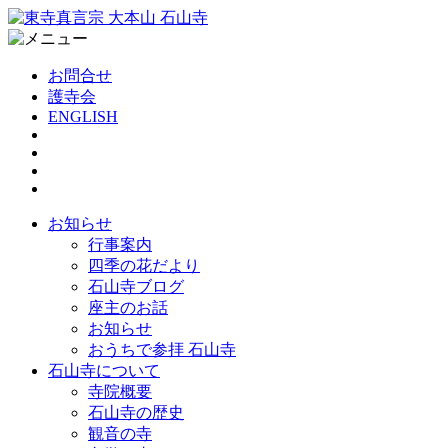
お問合せ
護寺会
ENGLISH
お知らせ
行事案内
四季の花だより
石山寺ブログ
座主のお話
お知らせ
おうちで参拝 石山寺
石山寺について
寺院概要
石山寺の歴史
観音の寺