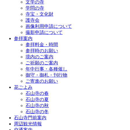
文学の寺
学問の寺
寺宝・文化財
護寺会
画像利用申請について
撮影申請について
参拝案内
参拝料金・時間
参拝時のお願い
境内のご案内
ご祈願のご案内
年中行事・各種催し
御守・御札・刊行物
ご寄進のお願い
花ごよみ
石山寺の春
石山寺の夏
石山寺の秋
石山寺の冬
石山寺門前案内
周辺観光情報
交通案内