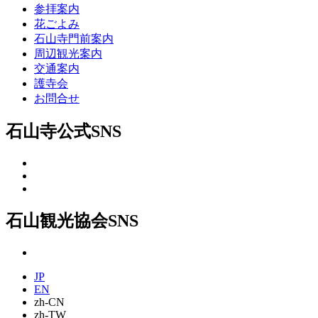
参拝案内
花ごよみ
石山寺門前案内
周辺観光案内
交通案内
護寺会
お問合せ
石山寺公式SNS
石山観光協会SNS
JP
EN
zh-CN
zh-TW