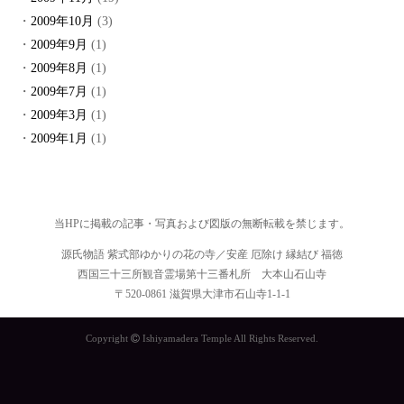
2009年10月
(3)
2009年9月
(1)
2009年8月
(1)
2009年7月
(1)
2009年3月
(1)
2009年1月
(1)
当HPに掲載の記事・写真および図版の無断転載を禁じます。
源氏物語 紫式部ゆかりの花の寺／安産 厄除け 縁結び 福徳
西国三十三所観音霊場第十三番札所 大本山石山寺
〒520-0861 滋賀県大津市石山寺1-1-1
Copyright
Ishiyamadera Temple All Rights Reserved.