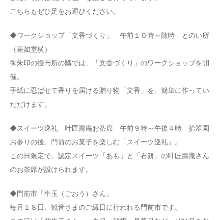
こちらもぜひ足をお運びください。
◆ワークショップ「文香づくり」 午前１０時～随時 とのい所
（蓮如堂横）
御朱印の授与所の隣では、「文香づくり」のワークショップを開
催。
手紙に忍ばせて香りを届ける贈り物「文香」を、簡単に作ってい
ただけます。
◆スイーツ巡礼 叶匠壽庵お茶席 午前９時～午後４時 拾翠園
お参りの後、門前のお菓子を楽しむ「スイーツ巡礼」。
この日限定で、認定スイーツ「あも」と「石餅」の叶匠壽庵さん
のお茶席が設けられます。
◆門前市「牛玉（ごおう）さん」
毎月１８日、観音さまのご縁日に行われる門前市です。