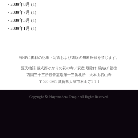
2009年8月
(1)
2009年7月
(1)
2009年3月
(1)
2009年1月
(1)
当HPに掲載の記事・写真および図版の無断転載を禁じます。
源氏物語 紫式部ゆかりの花の寺／安産 厄除け 縁結び 福徳
西国三十三所観音霊場第十三番札所 大本山石山寺
〒520-0861 滋賀県大津市石山寺1-1-1
Copyright
Ishiyamadera Temple All Rights Reserved.