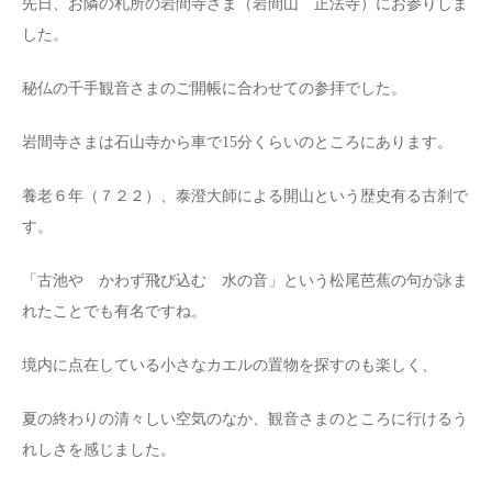
先日、お隣の札所の岩間寺さま（岩間山 正法寺）にお参りしま
した。
秘仏の千手観音さまのご開帳に合わせての参拝でした。
岩間寺さまは石山寺から車で15分くらいのところにあります。
養老６年（７２２）、泰澄大師による開山という歴史有る古刹で
す。
「古池や かわず飛び込む 水の音」という松尾芭蕉の句が詠ま
れたことでも有名ですね。
境内に点在している小さなカエルの置物を探すのも楽しく、
夏の終わりの清々しい空気のなか、観音さまのところに行けるう
れしさを感じました。