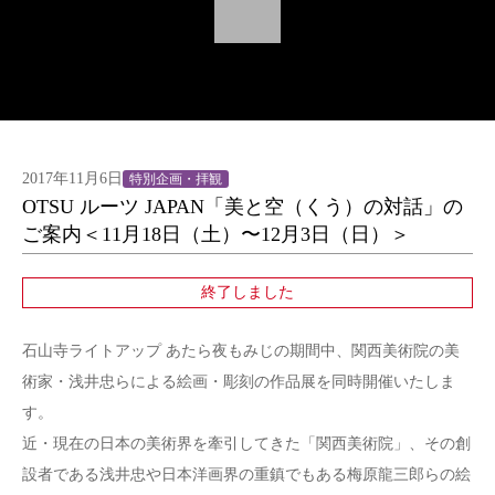
2017年11月6日
特別企画・拝観
OTSU ルーツ JAPAN「美と空（くう）の対話」の
ご案内＜11月18日（土）〜12月3日（日）＞
終了しました
石山寺ライトアップ あたら夜もみじの期間中、関西美術院の美
術家・浅井忠らによる絵画・彫刻の作品展を同時開催いたしま
す。
近・現在の日本の美術界を牽引してきた「関西美術院」、その創
設者である浅井忠や日本洋画界の重鎮でもある梅原龍三郎らの絵