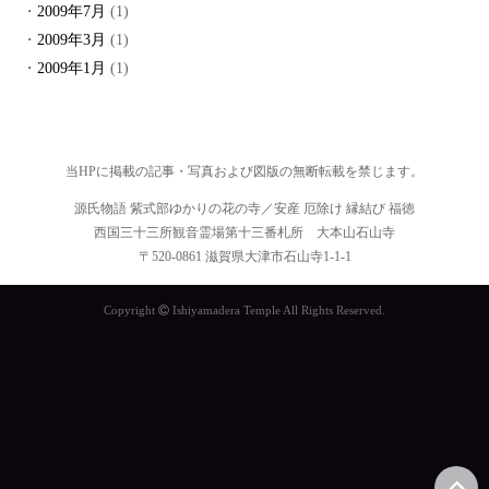
2009年7月
(1)
2009年3月
(1)
2009年1月
(1)
当HPに掲載の記事・写真および図版の無断転載を禁じます。
源氏物語 紫式部ゆかりの花の寺／安産 厄除け 縁結び 福徳
西国三十三所観音霊場第十三番札所 大本山石山寺
〒520-0861 滋賀県大津市石山寺1-1-1
Copyright
Ishiyamadera Temple All Rights Reserved.