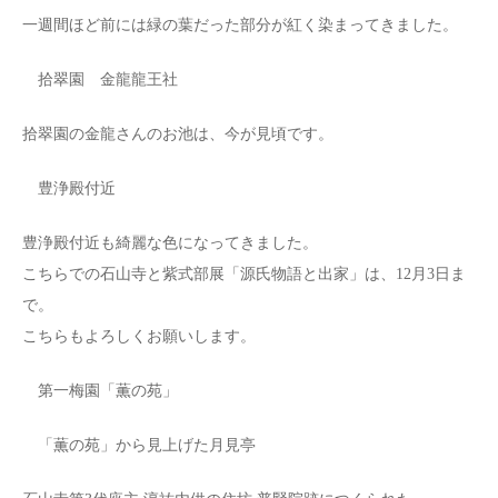
一週間ほど前には緑の葉だった部分が紅く染まってきました。
拾翠園 金龍龍王社
拾翠園の金龍さんのお池は、今が見頃です。
豊浄殿付近
豊浄殿付近も綺麗な色になってきました。
こちらでの石山寺と紫式部展「源氏物語と出家」は、12月3日ま
で。
こちらもよろしくお願いします。
第一梅園「薫の苑」
「薫の苑」から見上げた月見亭