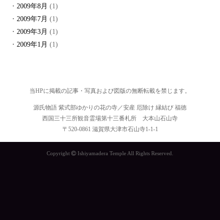
2009年8月
(1)
2009年7月
(1)
2009年3月
(1)
2009年1月
(1)
当HPに掲載の記事・写真および図版の無断転載を禁じます。
源氏物語 紫式部ゆかりの花の寺／安産 厄除け 縁結び 福徳
西国三十三所観音霊場第十三番札所 大本山石山寺
〒520-0861 滋賀県大津市石山寺1-1-1
Copyright
Ishiyamadera Temple All Rights Reserved.