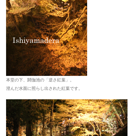
本堂の下、閼伽池の「逆さ紅葉」。
澄んだ水面に照らし出された紅葉です。