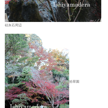
硅灰石周辺
拾翠園