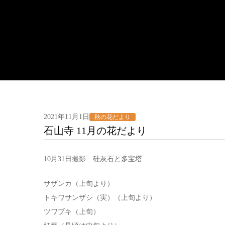
2021年11月1日
秋の花だより
石山寺 11月の花だより
10月31日撮影 硅灰石と多宝塔
サザンカ（上旬より）
トキワサンザシ（実）（上旬より）
ツワブキ（上旬）