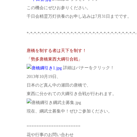
この機会にぜひお参りください。
千日会精霊万灯供養のお申し込みは7月31日までです。
*-*-*-*-*-*-*-*-*-*-*-*-*-*-*-*-*-*-*-*-*-*-*-*-*-*-*-*-*-*-
唐橋を制する者は天下を制す！
「勢多唐橋東西大綱引合戦」
詳細はバナーをクリック！
2013年10月19日、
日本のど真ん中の瀬田の唐橋で、
東西に分かれての大綱引き合戦が行われます。
現在、綱武士募集中！ぜひご参加ください。
======================
花や行事のお問い合わせ