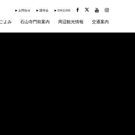
お問合せ
護寺会
ENGLISH
ごよみ
石山寺門前案内
周辺観光情報
交通案内