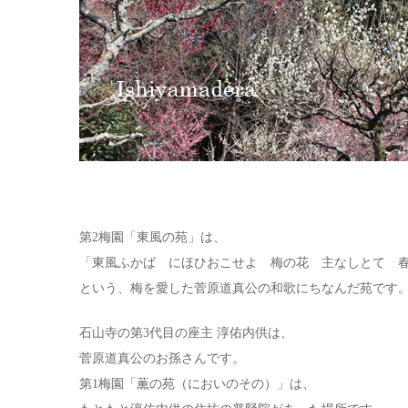
第2梅園「東風の苑」は、
「東風ふかば にほひおこせよ 梅の花 主なしとて 
という、梅を愛した菅原道真公の和歌にちなんだ苑です
石山寺の第3代目の座主 淳佑内供は、
菅原道真公のお孫さんです。
第1梅園「薫の苑（においのその）」は、