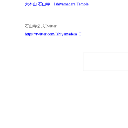
大本山 石山寺 Ishiyamadera Temple
石山寺公式Twitter
https://twitter.com/Ishiyamadera_T