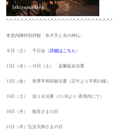
*-*-*-*-*-*-*-*-*-*-*-*-*-*-*-*-*-*-*-*-*-*-*-*-*-*-*-*-*
本堂内陣特別拝観「弁才天と水の神仏」
９日（土） 千日会（
詳細はこちら
）
13日（水）―16日（土） 盂蘭盆会法要
15日（金） 世界平和祈願法要（正午より平和の鐘）
16日（土） 送り火法要（15:30より 表境内にて）
18日（月） 観音さまの日
21日（木）弘法大師さまの日