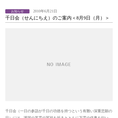
2010年6月21日
お知らせ
千日会（せんにちえ）のご案内＜8月9日（月）＞
千日会（一日の参詣が千日の功徳を持つという有難い深重悲願の
日）には、護国の英霊の冥福を祈るとともに万霊の供養を行い、