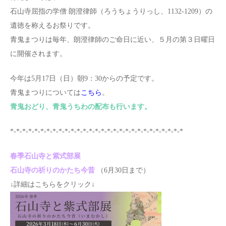
石山寺屈指の学僧 朗澄律師（ろうちょうりっし、1132-1209）の
遺徳を称えるお祭りです。
青鬼まつりは毎年、朗澄律師のご命日に近い、５月の第３日曜日
に開催されます。
今年は5月17日（日）朝9：30からの予定です。
青鬼まつりについては
こちら
。
青鬼おどり、青鬼うちわの配布も行います。
*-*-*-*-*-*-*-*-*-*-*-*-*-*-*-*-*-*-*-*-*-*-*-*-*-*-*-*-*
春季石山寺と紫式部展
石山寺の祈りのかたち今昔
（6月30日まで）
↓詳細はこちらをクリック↓