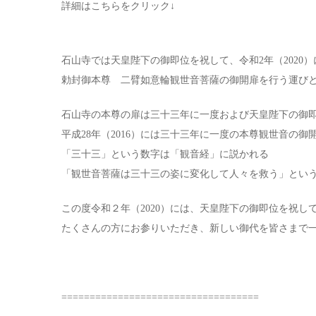
詳細はこちらをクリック↓
石山寺では天皇陛下の御即位を祝して、令和2年（2020）
勅封御本尊 二臂如意輪観世音菩薩の御開扉を行う運び
石山寺の本尊の扉は三十三年に一度および天皇陛下の御
平成28年（2016）には三十三年に一度の本尊観世音の御
「三十三」という数字は「観音経」に説かれる
「観世音菩薩は三十三の姿に変化して人々を救う」とい
この度令和２年（2020）には、天皇陛下の御即位を祝し
たくさんの方にお参りいただき、新しい御代を皆さまで
===================================