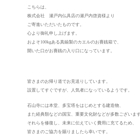
こちらは、
株式会社 瀬戸内
仏具店の
瀬戸内
啓資様より
ご寄進いただいたものです。
心より御礼申し上げます。
およそ100kgある真鍮製のカエルのお賽銭箱で、
開いた口がお賽銭の入り口になっています。
皆さまのお帰り道でお見送りしています。
設置してすぐですが、人気者になっているようです。
石山寺には本堂、多宝塔をはじめとする建造物、
また経典類などの国宝、重要文化財などが多数ございま
それらを修復し、未来に伝えていく費用に充てるため、
皆さまのご協力を賜りましたら幸いです。