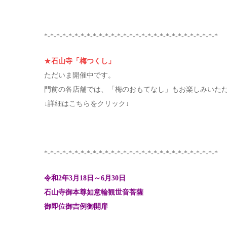
*-*-*-*-*-*-*-*-*-*-*-*-*-*-*-*-*-*-*-*-*-*-*-*-*-*-*-*-*
★
石山寺「梅つくし」
ただいま開催中です。
門前の各店舗では、「梅のおもてなし」もお楽しみいた
↓詳細はこちらをクリック↓
*-*-*-*-*-*-*-*-*-*-*-*-*-*-*-*-*-*-*-*-*-*-*-*-*-*-*-*-*
令和2年3月18日～6月30日
石山寺御本尊如意輪観世音菩薩
御即位御吉例御開扉