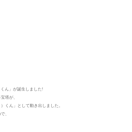
）くん」が誕生しました!
多宝塔が、
う）くん」として動き出しました。
ので、