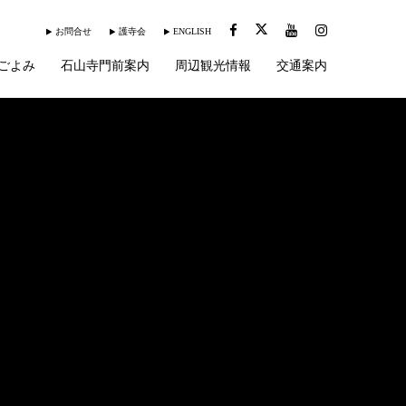
お問合せ
護寺会
ENGLISH
ごよみ
石山寺門前案内
周辺観光情報
交通案内