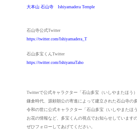
大本山 石山寺 Ishiyamadera Temple
石山寺公式Twitter
https://twitter.com/Ishiyamadera_T
石山多宝くんTwitter
https://twitter.com/IshiyamaTaho
Twitterで公式キャラクター「石山多宝（いしやまたほう
鎌倉時代、源頼朝公の寄進によって建立された石山寺の
令和の世に公式キャラクター「石山多宝（いしやまたほ
お花の情報など、多宝くんの視点でお知らせしています
ぜひフォローしてあげてください。