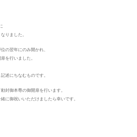
に
となりました。
即位の翌年にのみ開かれ、
開扉を行いました。
う記述にちなむものです。
て勅封御本尊の御開扉を行います。
一緒に御祝いいただけましたら幸いです。