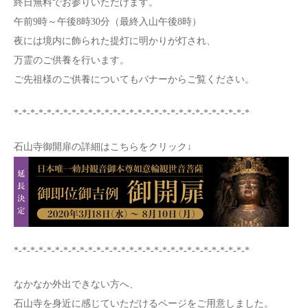
終日無料でお参りいただけます。
午前9時～午後8時30分（最終入山午後8時）
夜には境内に飾られた提灯に明かりが灯され、
万霊のご供養を行います。
ご先祖様のご供養についてもバナーからご覧ください。
*-*-*-*-*-*-*-*-*-*-*-*-*-*-*-*-*-*-*-*-*-*-*-*-*-*-*-*-*
石山寺御開扉の詳細はこちらをクリック↓
*-*-*-*-*-*-*-*-*-*-*-*-*-*-*-*-*-*-*-*-*-*-*-*-*-*-*-*-*
なかなか外出できない方へ、
石山寺を身近に感じていただけるページをご用意しました。