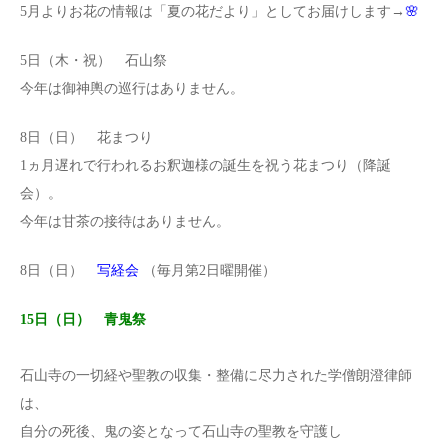
5月よりお花の情報は「夏の花だより」としてお届けします→
🌸
5日（木・祝） 石山祭
今年は御神輿の巡行はありません。
8日（日） 花まつり
1ヵ月遅れで行われるお釈迦様の誕生を祝う花まつり（降誕
会）。
今年は甘茶の接待はありません。
8日（日）
写経会
（毎月第2日曜開催）
15日（日） 青鬼祭
石山寺の一切経や聖教の収集・整備に尽力された学僧朗澄律師
は、
自分の死後、鬼の姿となって石山寺の聖教を守護し