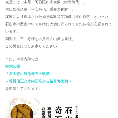
光堂にはご本尊 阿弥陀如来坐像（鎌倉時代）、
大日如来坐像（平安時代、重要文化財）、
淀殿により寄進された如意輪観音半跏像（桃山時代）といった
石山寺の歴史の中でも特に大切に守られてきた仏様が安置されて
います。
期間中、三井寺様との共通入山券も発行。
この機会にぜひお参りください。
また、本堂内陣では
特別公開
「石山寺に残る奇石の軌跡」
～尊賢僧正と木内石亭から益富寿之助～
を開催しております。