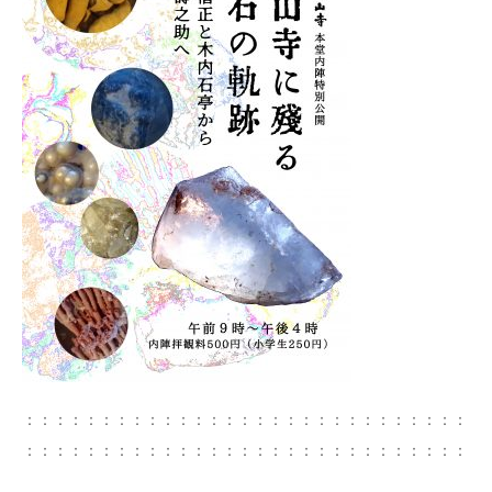
：：：：：：：：：：：：：：：：：：：：：：：：：：：：：
：：：：：：：：：：：：：：：：：：：：：：：：：：：：：