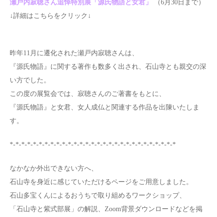
瀬戸内寂聴さん追悼特別展「源氏物語と女君」
（6月30日まで）
↓詳細はこちらをクリック↓
昨年11月に遷化された瀬戸内寂聴さんは、
『源氏物語』に関する著作も数多く出され、石山寺とも親交の深
い方でした。
この度の展覧会では、寂聴さんのご著書をもとに、
『源氏物語』と女君、女人成仏と関連する作品を出陳いたしま
す。
*-*-*-*-*-*-*-*-*-*-*-*-*-*-*-*-*-*-*-*-*-*-*-*-*-*-*-*-*
なかなか外出できない方へ、
石山寺を身近に感じていただけるページをご用意しました。
石山多宝くんによるおうちで取り組めるワークショップ、
「石山寺と紫式部展」の解説、Zoom背景ダウンロードなどを掲