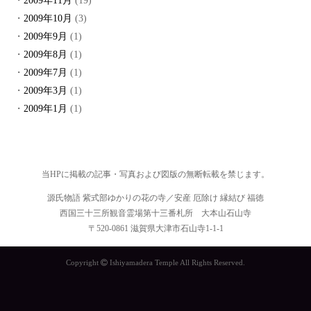
2009年11月
(19)
2009年10月
(3)
2009年9月
(1)
2009年8月
(1)
2009年7月
(1)
2009年3月
(1)
2009年1月
(1)
当HPに掲載の記事・写真および図版の無断転載を禁じます。
源氏物語 紫式部ゆかりの花の寺／安産 厄除け 縁結び 福徳
西国三十三所観音霊場第十三番札所 大本山石山寺
〒520-0861 滋賀県大津市石山寺1-1-1
Copyright
Ishiyamadera Temple All Rights Reserved.