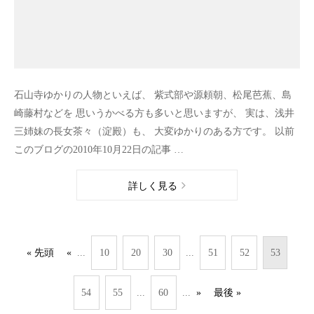
石山寺ゆかりの人物といえば、 紫式部や源頼朝、松尾芭蕉、島
崎藤村などを 思いうかべる方も多いと思いますが、 実は、浅井
三姉妹の長女茶々（淀殿）も、 大変ゆかりのある方です。 以前
このブログの2010年10月22日の記事 …
詳しく見る
...
...
« 先頭
«
10
20
30
51
52
53
...
...
54
55
60
»
最後 »